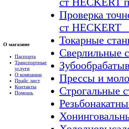
ст HECKERT п
Проверка точн
ст HECKERT _
Токарные стан
О магазине
Сверлильные с
Паспорта
Зубообрабаты
Транспортные
услуги
О компании
Прессы и мол
Прайс лист
Контакты
Строгальные с
Помощь
Резьбонакатны
Хонинговальны
Холодновысад