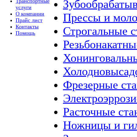
Зубообрабаты
Транспортные
услуги
О компании
Прессы и мол
Прайс лист
Контакты
Строгальные с
Помощь
Резьбонакатны
Хонинговальны
Холодновысад
Фрезерные ст
Электроэррози
Расточные ста
Ножницы и ги