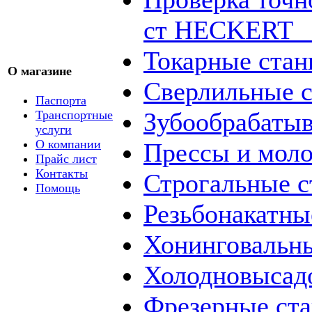
ст HECKERT _
Токарные стан
О магазине
Сверлильные с
Паспорта
Зубообрабаты
Транспортные
услуги
О компании
Прессы и мол
Прайс лист
Контакты
Строгальные с
Помощь
Резьбонакатны
Хонинговальны
Холодновысад
Фрезерные ст