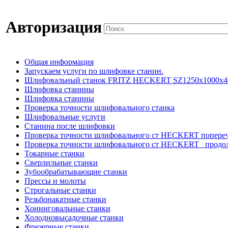
Авторизация
Общая информация
Запускаем услуги по шлифовке станин.
Шлифовальный станок FRITZ HECKERT SZ1250x1000x4
Шлифовка станины
Шлифовка станины
Проверка точности шлифовального станка
Шлифовальные услуги
Станина после шлифовки
Проверка точности шлифовального ст HECKERT попере
Проверка точности шлифовального ст HECKERT _продо
Токарные станки
Сверлильные станки
Зубообрабатывающие станки
Прессы и молоты
Строгальные станки
Резьбонакатные станки
Хонинговальные станки
Холодновысадочные станки
Фрезерные станки