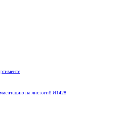
ортименте
кументацию на листогиб И1428