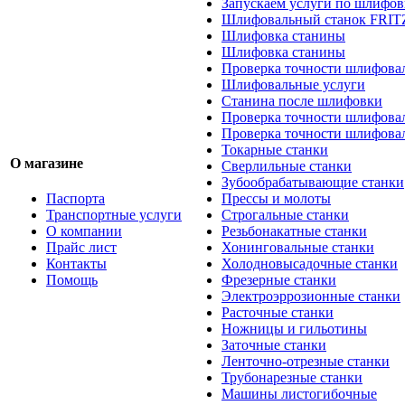
Запускаем услуги по шлифов
Шлифовальный станок FRIT
Шлифовка станины
Шлифовка станины
Проверка точности шлифовал
Шлифовальные услуги
Станина после шлифовки
Проверка точности шлифова
Проверка точности шлифова
Токарные станки
О магазине
Сверлильные станки
Зубообрабатывающие станки
Паспорта
Прессы и молоты
Транспортные услуги
Строгальные станки
О компании
Резьбонакатные станки
Прайс лист
Хонинговальные станки
Контакты
Холодновысадочные станки
Помощь
Фрезерные станки
Электроэррозионные станки
Расточные станки
Ножницы и гильотины
Заточные станки
Ленточно-отрезные станки
Трубонарезные станки
Машины листогибочные