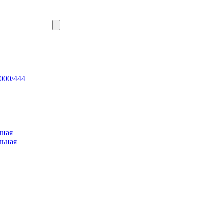
000/444
чная
льная