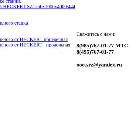
ке станин.
Z HECKERT SZ1250x1000x4000/444
ьного станка
Свяжитесь с нами:
льного ст HECKERT поперечная
льного ст HECKERT _продольная
8(985)767-01-77 МТС
8(495)767-01-77
ooo.srz@yandex.ru