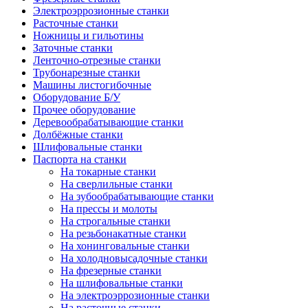
Электроэррозионные станки
Расточные станки
Ножницы и гильотины
Заточные станки
Ленточно-отрезные станки
Трубонарезные станки
Машины листогибочные
Оборудование Б/У
Прочее оборудование
Деревообрабатывающие станки
Долбёжные станки
Шлифовальные станки
Паспорта на станки
На токарные станки
На сверлильные станки
На зубообрабатывающие станки
На прессы и молоты
На строгальные станки
На резьбонакатные станки
На хонинговальные станки
На холодновысадочные станки
На фрезерные станки
На шлифовальные станки
На электроэррозионные станки
На расточные станки