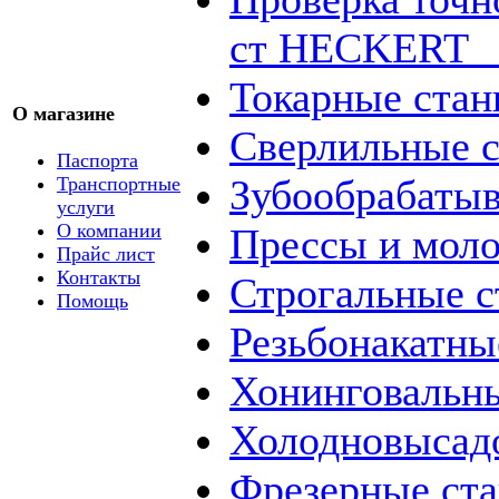
ст HECKERT _
Токарные стан
О магазине
Сверлильные с
Паспорта
Зубообрабаты
Транспортные
услуги
О компании
Прессы и мол
Прайс лист
Контакты
Строгальные с
Помощь
Резьбонакатны
Хонинговальны
Холодновысад
Фрезерные ст