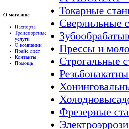
Токарные стан
О магазине
Сверлильные с
Паспорта
Зубообрабаты
Транспортные
услуги
О компании
Прессы и мол
Прайс лист
Контакты
Строгальные с
Помощь
Резьбонакатны
Хонинговальны
Холодновысад
Фрезерные ст
Электроэррози