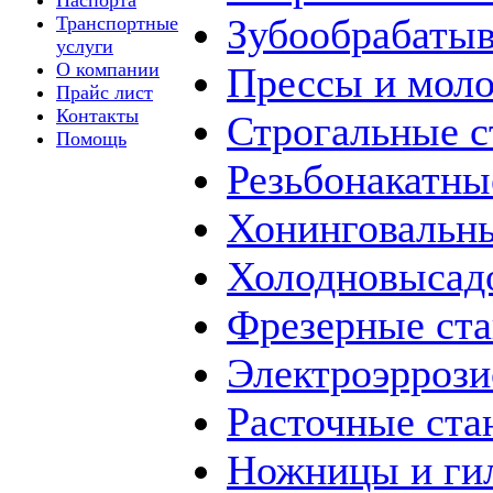
Паспорта
Зубообрабаты
Транспортные
услуги
О компании
Прессы и мол
Прайс лист
Контакты
Строгальные с
Помощь
Резьбонакатны
Хонинговальны
Холодновысад
Фрезерные ст
Электроэррози
Расточные ста
Ножницы и ги