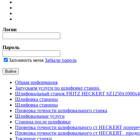
Логин
Пароль
Запомнить меня
Забыли пароль
Общая информация
Запускаем услуги по шлифовке станин.
Шлифовальный станок FRITZ HECKERT SZ1250x1000x4
Шлифовка станины
Шлифовка станины
Проверка точности шлифовального станка
Шлифовальные услуги
Станина после шлифовки
Проверка точности шлифовального ст HECKERT попере
Проверка точности шлифовального ст HECKERT _продо
Токарные станки