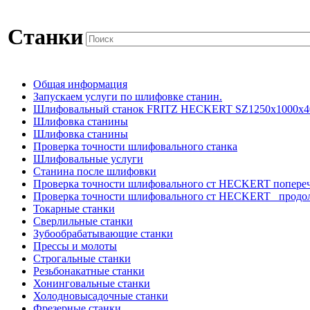
Станки
Общая информация
Запускаем услуги по шлифовке станин.
Шлифовальный станок FRITZ HECKERT SZ1250x1000x4
Шлифовка станины
Шлифовка станины
Проверка точности шлифовального станка
Шлифовальные услуги
Станина после шлифовки
Проверка точности шлифовального ст HECKERT попере
Проверка точности шлифовального ст HECKERT _продо
Токарные станки
Сверлильные станки
Зубообрабатывающие станки
Прессы и молоты
Строгальные станки
Резьбонакатные станки
Хонинговальные станки
Холодновысадочные станки
Фрезерные станки