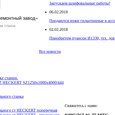
Запускаем шлифовальные работы!
06.02.2018
емонтный завод»
Продаются ножи гильотинные в асс
е станок.
02.02.2018
Приобретем пуансон И1330, тех. до
Все новости
ке станин.
Z HECKERT SZ1250x1000x4000/444
ьного станка
Свяжитесь с нами:
льного ст HECKERT поперечная
льного ст HECKERT _продольная