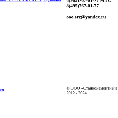
8(985)767-01-77 МТС
8(495)767-01-77
ooo.srz@yandex.ru
© ООО «СтанкоРемонтный 
ки
2012 - 2024