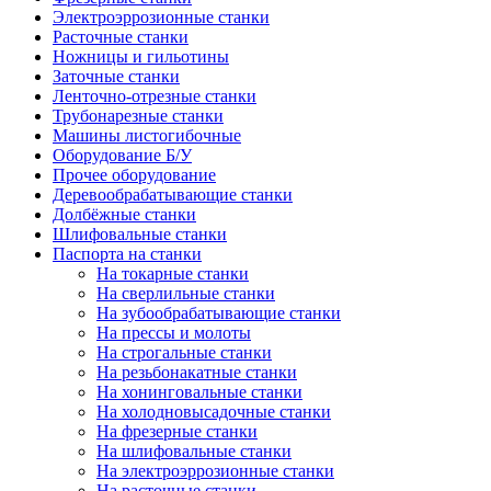
Электроэррозионные станки
Расточные станки
Ножницы и гильотины
Заточные станки
Ленточно-отрезные станки
Трубонарезные станки
Машины листогибочные
Оборудование Б/У
Прочее оборудование
Деревообрабатывающие станки
Долбёжные станки
Шлифовальные станки
Паспорта на станки
На токарные станки
На сверлильные станки
На зубообрабатывающие станки
На прессы и молоты
На строгальные станки
На резьбонакатные станки
На хонинговальные станки
На холодновысадочные станки
На фрезерные станки
На шлифовальные станки
На электроэррозионные станки
На расточные станки