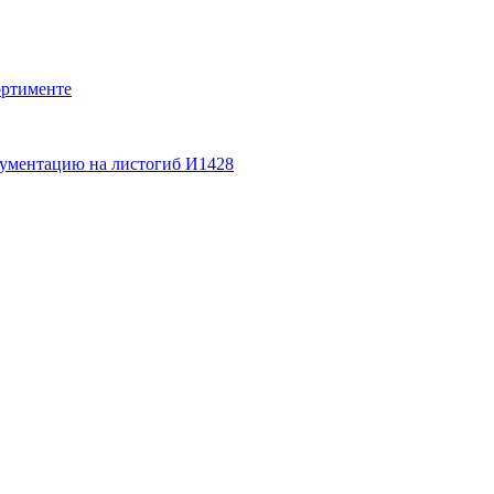
ортименте
кументацию на листогиб И1428