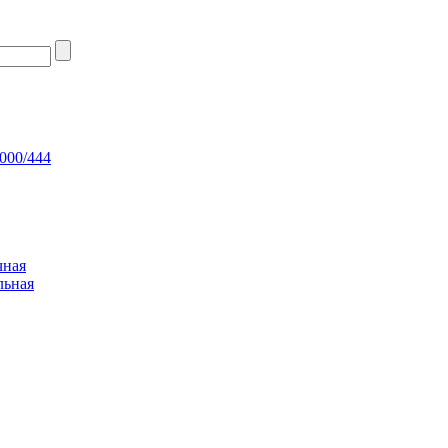
000/444
чная
льная