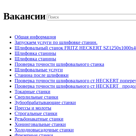
Вакансии
Общая информация
Запускаем услуги по шлифовке станин.
Шлифовальный станок FRITZ HECKERT SZ1250x1000x4
Шлифовка станины
Шлифовка станины
Проверка точности шлифовального станка
Шлифовальные услуги
Станина после шлифовки
Проверка точности шлифовального ст HECKERT попере
Проверка точности шлифовального ст HECKERT _продо
Токарные станки
Сверлильные станки
Зубообрабатывающие станки
Прессы и молоты
Строгальные станки
Резьбонакатные станки
Хонинговальные станки
Холодновысадочные станки
Фрезерные станки