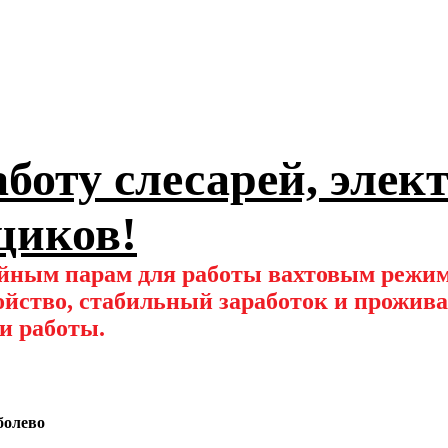
боту слесарей, элек
щиков!
йным парам для работы вахтовым режим
ойство, стабильный заработок и прожив
 и работы.
болево