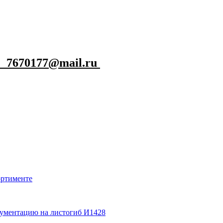
: 7670177@mail.ru
ортименте
кументацию на листогиб И1428