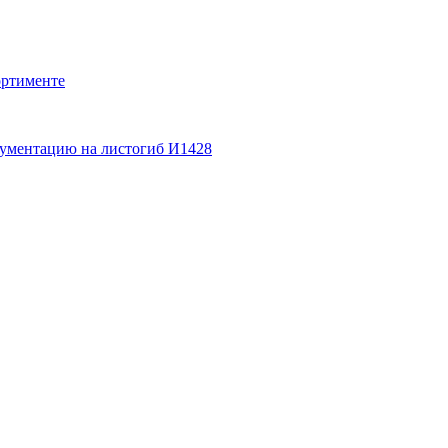
ортименте
кументацию на листогиб И1428