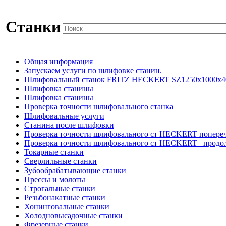
Станки
Общая информация
Запускаем услуги по шлифовке станин.
Шлифовальный станок FRITZ HECKERT SZ1250x1000x4
Шлифовка станины
Шлифовка станины
Проверка точности шлифовального станка
Шлифовальные услуги
Станина после шлифовки
Проверка точности шлифовального ст HECKERT попере
Проверка точности шлифовального ст HECKERT _продо
Токарные станки
Сверлильные станки
Зубообрабатывающие станки
Прессы и молоты
Строгальные станки
Резьбонакатные станки
Хонинговальные станки
Холодновысадочные станки
Фрезерные станки