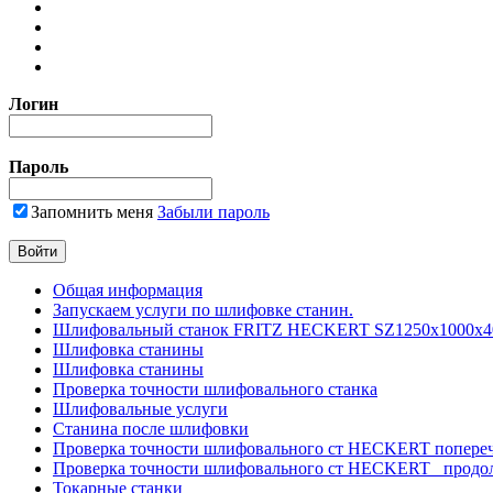
Логин
Пароль
Запомнить меня
Забыли пароль
Общая информация
Запускаем услуги по шлифовке станин.
Шлифовальный станок FRITZ HECKERT SZ1250x1000x4
Шлифовка станины
Шлифовка станины
Проверка точности шлифовального станка
Шлифовальные услуги
Станина после шлифовки
Проверка точности шлифовального ст HECKERT попере
Проверка точности шлифовального ст HECKERT _продо
Токарные станки