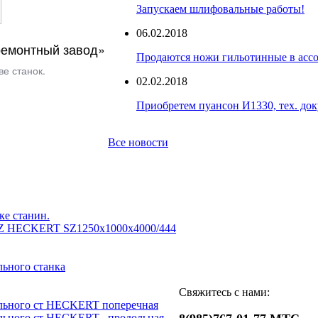
Запускаем шлифовальные работы!
06.02.2018
емонтный завод»
Продаются ножи гильотинные в асс
е станок.
02.02.2018
Приобретем пуансон И1330, тех. до
Все новости
ке станин.
Z HECKERT SZ1250x1000x4000/444
ьного станка
Свяжитесь с нами:
льного ст HECKERT поперечная
льного ст HECKERT _продольная