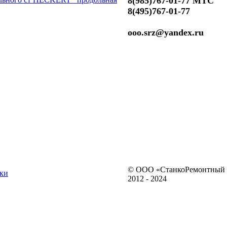
8(985)767-01-77 МТС
8(495)767-01-77
ooo.srz@yandex.ru
© ООО «СтанкоРемонтный 
ки
2012 - 2024