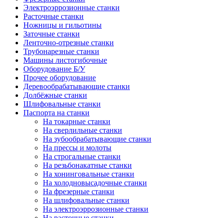
Электроэррозионные станки
Расточные станки
Ножницы и гильотины
Заточные станки
Ленточно-отрезные станки
Трубонарезные станки
Машины листогибочные
Оборудование Б/У
Прочее оборудование
Деревообрабатывающие станки
Долбёжные станки
Шлифовальные станки
Паспорта на станки
На токарные станки
На сверлильные станки
На зубообрабатывающие станки
На прессы и молоты
На строгальные станки
На резьбонакатные станки
На хонинговальные станки
На холодновысадочные станки
На фрезерные станки
На шлифовальные станки
На электроэррозионные станки
На расточные станки