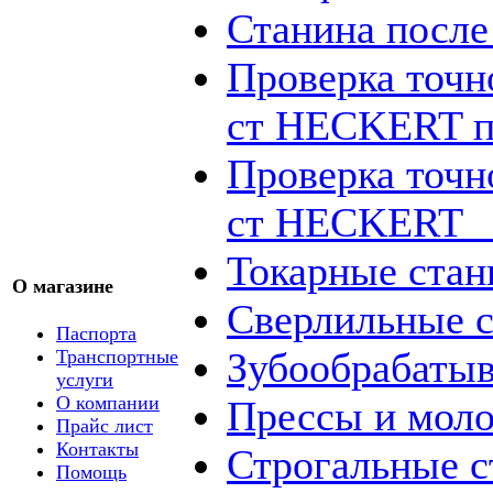
Станина посл
Проверка точн
ст HECKERT п
Проверка точн
ст HECKERT _
Токарные стан
О магазине
Сверлильные с
Паспорта
Зубообрабаты
Транспортные
услуги
О компании
Прессы и мол
Прайс лист
Контакты
Строгальные с
Помощь