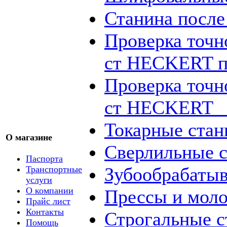
Станина посл
Проверка точн
ст HECKERT п
Проверка точн
ст HECKERT _
Токарные стан
О магазине
Сверлильные с
Паспорта
Зубообрабаты
Транспортные
услуги
О компании
Прессы и мол
Прайс лист
Контакты
Строгальные с
Помощь