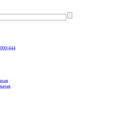
000/444
чная
льная