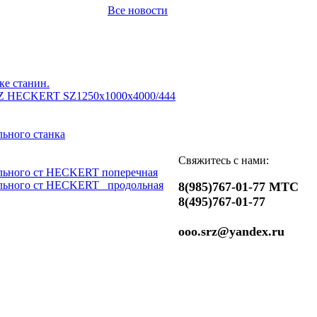
Все новости
ке станин.
Z HECKERT SZ1250x1000x4000/444
ьного станка
Свяжитесь с нами:
льного ст HECKERT поперечная
льного ст HECKERT _продольная
8(985)767-01-77 МТС
8(495)767-01-77
ooo.srz@yandex.ru