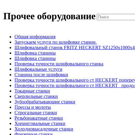
Прочее оборудование
Общая информация
Запускаем услуги по шлифовке станин.
Шлифовальный станок FRITZ HECKERT SZ1250x1000x4
Шлифовка станины
Шлифовка станины
Проверка точности шлифовального станка
Шлифовальные услуги
Станина после шлифовки
Проверка точности шлифовального ст HECKERT попере
Проверка точности шлифовального ст HECKERT _продо
Токарные станки
Сверлильные станки
Зубообрабатывающие станки
Прессы и молоты
Строгальные станки
Резьбонакатные станки
Хонинговальные станки
Холодновысадочные станки
Фрезерные станки