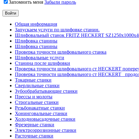
Запомнить меня
Забыли пароль
Общая информация
Запускаем услуги по шлифовке станин.
Шлифовальный станок FRITZ HECKERT SZ1250x1000x4
Шлифовка станины
Шлифовка станины
Проверка точности шлифовального станка
Шлифовальные услуги
Станина после шлифовки
Проверка точности шлифовального ст HECKERT попере
Проверка точности шлифовального ст HECKERT _продо
Токарные станки
Сверлильные станки
Зубообрабатывающие станки
Прессы и молоты
Строгальные станки
Резьбонакатные станки
Хонинговальные станки
Холодновысадочные станки
Фрезерные станки
Электроэррозионные станки
Расточные станки