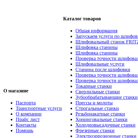
Каталог товаров
Общая информация
Запускаем услуги по шлифов
Шлифовальный станок FRIT
Шлифовка станины
Шлифовка станины
Проверка точности шлифовал
Шлифовальные услуги
Станина после шлифовки
Проверка точности шлифова
Проверка точности шлифова
Токарные станки
О магазине
Сверлильные станки
Зубообрабатывающие станки
Паспорта
Прессы и молоты
Транспортные услуги
Строгальные станки
О компании
Резьбонакатные станки
Прайс лист
Хонинговальные станки
Контакты
Холодновысадочные станки
Помощь
Фрезерные станки
Электроэррозионные станки