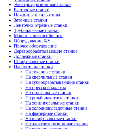
Электроэррозионные станки
Расточные станки
Ножницы и гильотины
Заточные станки
Ленточно-отрезные станки
Трубонарезные станки
Машины листогибочные
Оборудование Б/У
Прочее оборудование
Деревообрабатывающие станки
Долбёжные станки
Шлифовальные станки
Паспорта на станки
На токарные станки
На сверлильные станки
На зубообрабатывающие станки
На прессы и молоты
На строгальные станки
На резьбонакатные станки
На хонинговальные станки
На холодновысадочные станки
На фрезерные станки
На шлифовальные станки
На электроэррозионные станки
На расточные станки