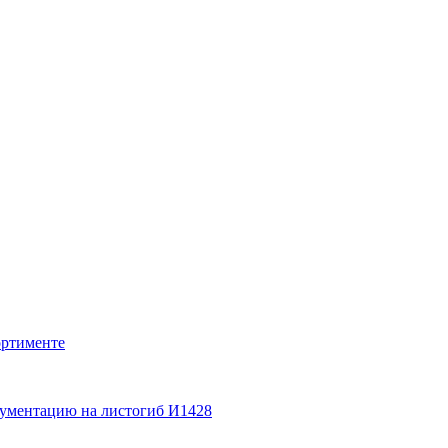
ортименте
кументацию на листогиб И1428